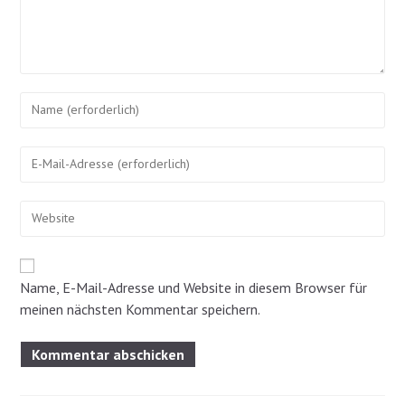
Gib
deinen
Namen
Gib
oder
deine
Benutzernamen
E-
zum
Gib
Mail-
Kommentieren
deine
Adresse
ein
Website-
zum
URL
Kommentieren
ein
Name, E-Mail-Adresse und Website in diesem Browser für
ein
(optional)
meinen nächsten Kommentar speichern.