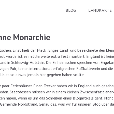
BLOG
LANDKARTE
hne Monarchie
hen. Einst hieß der Fleck „Enges Land“ und bezeichnete den klei
ut wurde, ist es mittlerweile extra fest montiert. England ist keine
and in Schleswig-Holstein. Die Einheimischen sprechen von Engelan
zigen Pub, keinen international erfolgreichen Fußballverein und die
lls es so etwas jemals hier gegeben haben sollte.
e paar Ferienhäuser. Einen Trecker haben wir in England auch gesehe
reden. Stattdessen müssen wir in einem kleinen Zwischenfazit aner
ten haben, wenn es um das Schreiben eines Blogartikels geht. Nicht
der Gemeinde Nordstrand. Genau das, was wir für unseren Blog über d