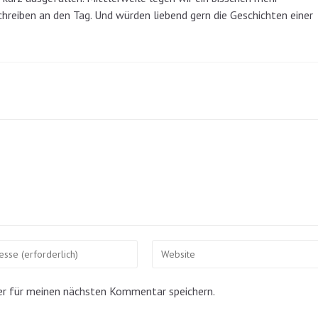
chreiben an den Tag. Und würden liebend gern die Geschichten einer
Gib
deine
Website-
er für meinen nächsten Kommentar speichern.
URL
ein