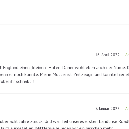
16. April 2022
A
auf England einen „kleinen“ Hafen. Daher wohl eben auch der Name. 
enn er noch könnte. Meine Mutter ist Zeitzeugin und könnte hier 
ber ihr schreibt!!
7. Januar 2023
A
über acht Jahre zurück. Und war Teil unseres ersten Landlinse Roadt
 kurz ausgefallen. Mittlerweile legen wir ein bisschen mehr