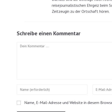
reisejournalistischen Ehrgeiz beim S
Zeitzeugin zu der Ortschaft hören.
Schreibe einen Kommentar
Kommentar
Gib
Gib
deinen
deine
Namen
E-
Name, E-Mail-Adresse und Website in diesem Brows
oder
Mail-
Benutzernamen
Adresse