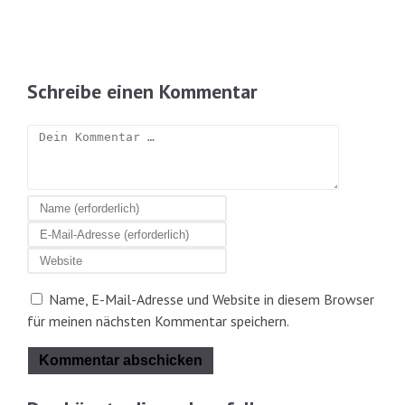
Schreibe einen Kommentar
Kommentar
Gib
deinen
Gib
Namen
deine
Gib
oder
E-
deine
Benutzernamen
Mail-
Name, E-Mail-Adresse und Website in diesem Browser
Website-
zum
Adresse
für meinen nächsten Kommentar speichern.
URL
Kommentieren
zum
ein
ein
Kommentieren
(optional)
ein